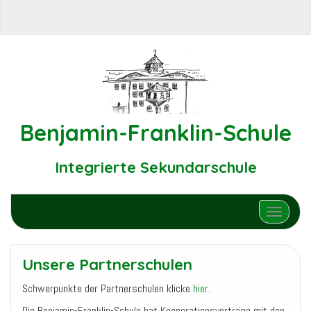
Benjamin-Franklin-Schule
Integrierte Sekundarschule
Schalte N
Unsere Partnerschulen
Schwerpunkte der Partnerschulen klicke
hier
.
Die Benjamin-Franklin-Schule hat Kooperationsverträge mit den